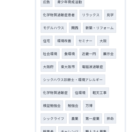
広告
青少年育成活動
化学物質過敏症患者
リラックス
見学
モデルハウス
関西
新築・リフォーム
住宅
環境改善
セミナー
大阪
社会環境
食環境
近畿一円
展示会
大阪府
東大阪市
電磁波過敏症
シックハウス診断士・環境アレルギー
化学物質過敏症
住環境
軽天工事
検証勉強会
勉強会
万博
シックライフ
農業
第一産業
拝命
幹事長
チャレンジ
職人さん募集