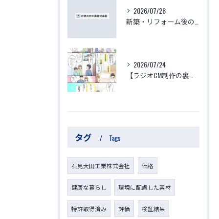
2026/07/28
新築・リフォーム後の体調不良はなぜ起きる？化学物質過敏症・シックハウスの原因と、本当に安心できる「空気を変える空間づくり」
2026/07/24
【ラジオCM制作の裏側】子供と家族の命を守る「ゆりかご」のような家づくり～見えない空気がつくる究極の安心・安全・健康～
タグ
Tags
石見大田工業株式会社
価格
健康な暮らし
環境に配慮した素材
特許取得済み
評価
検証結果