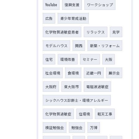
YouTube
復興支援
ワークショップ
広告
青少年育成活動
化学物質過敏症患者
リラックス
見学
モデルハウス
関西
新築・リフォーム
住宅
環境改善
セミナー
大阪
社会環境
食環境
近畿一円
展示会
大阪府
東大阪市
電磁波過敏症
シックハウス診断士・環境アレルギー
化学物質過敏症
住環境
軽天工事
検証勉強会
勉強会
万博