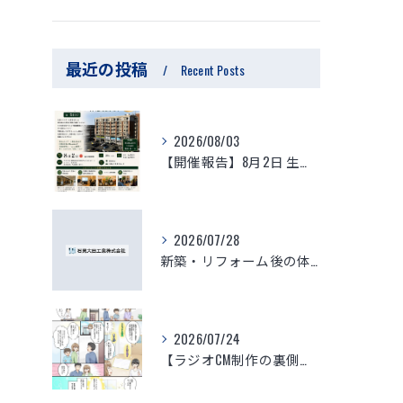
最近の投稿
Recent Posts
2026/08/03
【開催報告】8月2日 生体エネルギーマンション体験視察会が大盛況のうちに終了！参加者の驚きの声と「徳」を積む住環境の最前線
2026/07/28
新築・リフォーム後の体調不良はなぜ起きる？化学物質過敏症・シックハウスの原因と、本当に安心できる「空気を変える空間づくり」
2026/07/24
【ラジオCM制作の裏側】子供と家族の命を守る「ゆりかご」のような家づくり～見えない空気がつくる究極の安心・安全・健康～