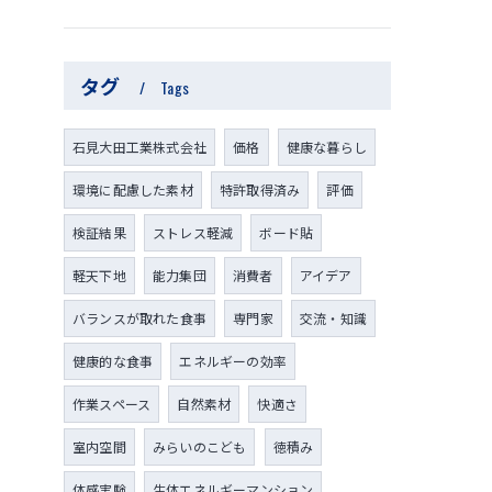
タグ
Tags
石見大田工業株式会社
価格
健康な暮らし
環境に配慮した素材
特許取得済み
評価
検証結果
ストレス軽減
ボード貼
軽天下地
能力集団
消費者
アイデア
バランスが取れた食事
専門家
交流・知識
健康的な食事
エネルギーの効率
作業スペース
自然素材
快適さ
室内空間
みらいのこども
徳積み
体感実験
生体エネルギーマンション