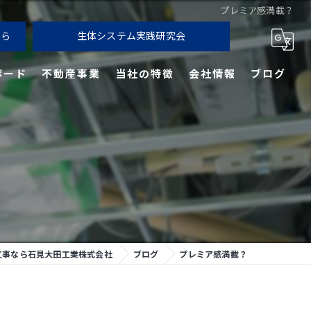
プレミア感満載？
ちら
生体システム実践研究会
ボード
不動産事業
当社の特徴
会社情報
ブログ
リフォーム
新築
石膏ボード
リノベーション
東大阪の軽天工事
工事なら石見大田工業株式会社
ブログ
プレミア感満載？