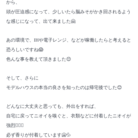
から、
頭が圧迫感になって、少しいたら脳みそがかき回されるよう
な感じになって、出て来ました
🤗
あの環境で、IHや電子レンジ、などが稼働したらと考えると
恐ろしいですね
😱
色んな事を教えて頂きました
😊
そして、さらに
モデルハウスの本当の良さを知ったのは帰宅後でした
😊
どんなに大丈夫と思っても、外出をすれば、
自宅に戻ってニオイを嗅ぐと、衣類などに付着したニオイが
強烈
😵‍💫💦
必ず香りが付着しています
🥶💦