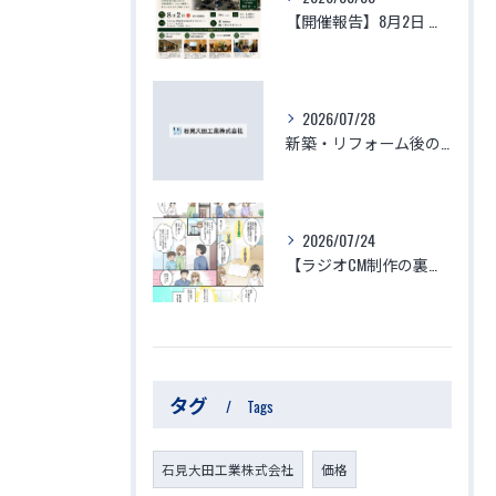
【開催報告】8月2日 生体エネルギーマンション体験視察会が大盛況のうちに終了！参加者の驚きの声と「徳」を積む住環境の最前線
2026/07/28
新築・リフォーム後の体調不良はなぜ起きる？化学物質過敏症・シックハウスの原因と、本当に安心できる「空気を変える空間づくり」
2026/07/24
【ラジオCM制作の裏側】子供と家族の命を守る「ゆりかご」のような家づくり～見えない空気がつくる究極の安心・安全・健康～
タグ
Tags
石見大田工業株式会社
価格