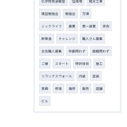
化学物質過敏症
住環境
軽天工事
検証勉強会
勉強会
万博
シックライフ
農業
第一産業
拝命
幹事長
チャレンジ
職人さん募集
女性職人募集
年齢問わず
国籍問わず
ご縁
スタート
特許技術
施工
リラックスウォール
内装
塗装
実績
修理
補修
販売
店舗
ビル