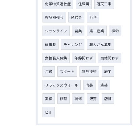
化学物質過敏症
住環境
軽天工事
検証勉強会
勉強会
万博
シックライフ
農業
第一産業
拝命
幹事長
チャレンジ
職人さん募集
女性職人募集
年齢問わず
国籍問わず
ご縁
スタート
特許技術
施工
リラックスウォール
内装
塗装
実績
修理
補修
販売
店舗
ビル