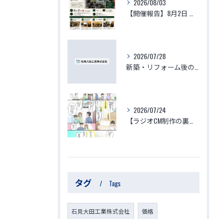
2026/08/03
【開催報告】8月2日 生体エネルギーマンション体験視察会が大盛況のうちに終了！参加者の驚きの声と「徳」を積む住環境の最前線
2026/07/28
新築・リフォーム後の体調不良はなぜ起きる？化学物質過敏症・シックハウスの原因と、本当に安心できる「空気を変える空間づくり」
2026/07/24
【ラジオCM制作の裏側】子供と家族の命を守る「ゆりかご」のような家づくり～見えない空気がつくる究極の安心・安全・健康～
タグ
Tags
石見大田工業株式会社
価格