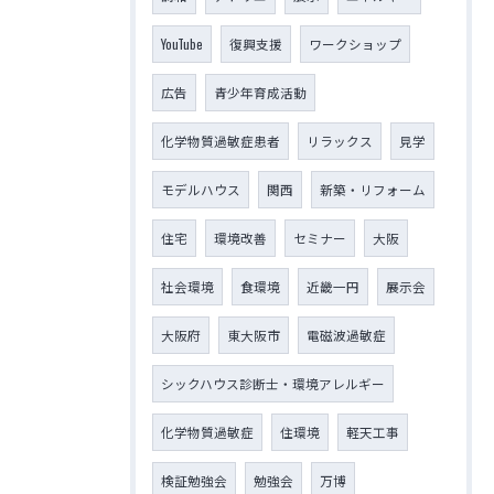
YouTube
復興支援
ワークショップ
広告
青少年育成活動
化学物質過敏症患者
リラックス
見学
モデルハウス
関西
新築・リフォーム
住宅
環境改善
セミナー
大阪
社会環境
食環境
近畿一円
展示会
大阪府
東大阪市
電磁波過敏症
シックハウス診断士・環境アレルギー
化学物質過敏症
住環境
軽天工事
検証勉強会
勉強会
万博