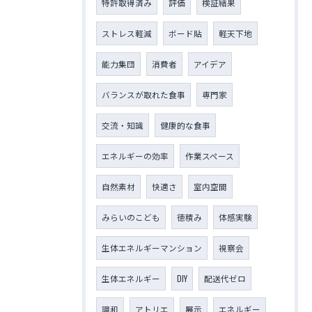
特許取得済み
評価
検証結果
ストレス軽減
ボード貼
軽天下地
能力集団
消費者
アイデア
バランスが取れた食事
専門家
交流・知識
健康的な食事
エネルギーの効率
作業スペース
自然素材
快適さ
室内空間
みらいのこども
徳積み
体感実験
生体エネルギーマンション
視察会
生体エネルギー
DIY
配送代ゼロ
調和
アトリエ
展示
エネルギー