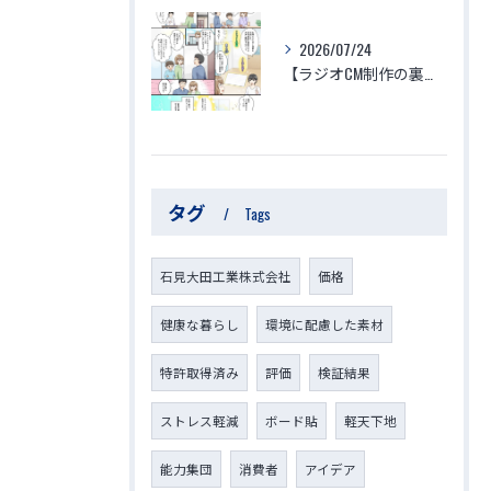
2026/07/24
【ラジオCM制作の裏側】子供と家族の命を守る「ゆりかご」のような家づくり～見えない空気がつくる究極の安心・安全・健康～
タグ
Tags
石見大田工業株式会社
価格
健康な暮らし
環境に配慮した素材
特許取得済み
評価
検証結果
ストレス軽減
ボード貼
軽天下地
能力集団
消費者
アイデア