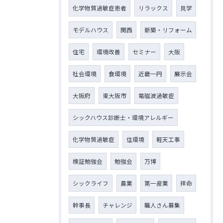
化学物質過敏症患者
リラックス
見学
モデルハウス
関西
新築・リフォーム
住宅
環境改善
セミナー
大阪
社会環境
食環境
近畿一円
展示会
大阪府
東大阪市
電磁波過敏症
シックハウス診断士・環境アレルギー
化学物質過敏症
住環境
軽天工事
検証勉強会
勉強会
万博
シックライフ
農業
第一産業
拝命
幹事長
チャレンジ
職人さん募集