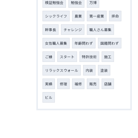
検証勉強会
勉強会
万博
シックライフ
農業
第一産業
拝命
幹事長
チャレンジ
職人さん募集
女性職人募集
年齢問わず
国籍問わず
ご縁
スタート
特許技術
施工
リラックスウォール
内装
塗装
実績
修理
補修
販売
店舗
ビル